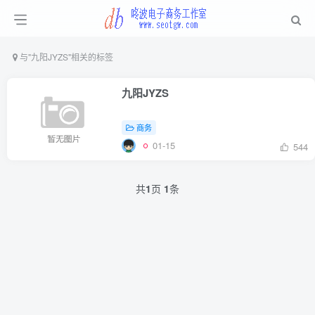
与
"九阳JYZS"
相关的标签
九阳JYZS
商务
01-15
544
共
1
页
1
条