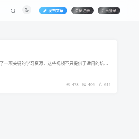
发布文章
会员注册
会员登录
华帝抽油yan机培修行业最新新闻与专业引见在华帝抽油yan机培修行业中，培修视频曾经成为了一项关键的学习资源，这些视频不只提供了适用的培修技巧，还为从业者提供了深化了解华帝抽油yan机外部结构和运作原理的时机，最近，网络上涌现出少量无关华帝抽油yan机培修......
478
406
611