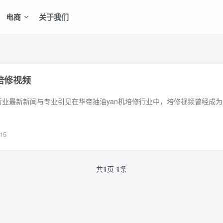
电商
关于我们
培修视频
15
共
1
页
1
条